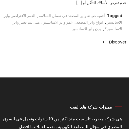
عدم تعرض الأسلاك للتآكل أو […]
Tagged
أهمية صيانة واير المصعد في ضمان السلامة
,
العمر الافتراضي واير
الاسانسير
,
انواع واير المصعد
,
عمر واير الاسانسير
,
متى يتم تغيير واير
الاسانسير؟
,
وزن واير الاسانسير
Discover
مميزات شركة هاى ليفت
هى شركة مصرية تأسست منذ اكثر من 10 سنوات وتعمل فى السوق
المصرى فى مجال المصاعد الكهربية , نقدم لعملائنــا افضل