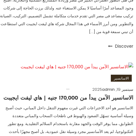
في ظل التطور العمراني الكبير في مصر وزيادة المشاريع السكنية والتجارية، أصبح
وجود المصاعد أمرًا أساسيًا لا يمكن الاستغناء عنه. ولذلك برزت الحاجة إلى شركات
تركيب مصاعد فى مصر التي تقدم خدمات متكاملة تشمل التصميم، التركيب، الصيانة،
والتطوير. ومن أبرز الأسماء في هذا المجال شركة هاي ليفت ايجيبت التي استطاعت
أن تبني سمعة قوية من […]
Discover
الاسانسير
سبتمبر 19, 2025
admin
الاسانسير الآمن يبدأ من 170,000 جنيه | هاي ليفت ايجيبت
الاسانسير هو أحد الاختراعات التي غيرت مفهوم التنقل داخل المباني، حيث أصبح
وسيلة أساسية تسهّل الصعود والهبوط في ناطحات السحاب والمباني متعددة
الطوابق، مما يوفر الوقت والجهد مقارنة باستخدام السلالم التقليدية. ومع تطور
التكنولوجيا، لم يعد الأسانسير مجرد وسيلة نقل عمودية، بل أصبح مجهزًا بأحدث