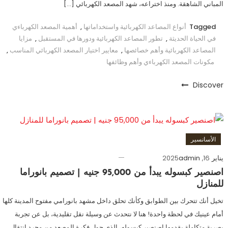
المباني الشاهقة. ومنذ اختراعه، شهد المصعد الكهربائي […]
Tagged
أنواع المصاعد الكهربائية واستخداماتها
,
أهمية المصعد الكهرباءي
في الحياة الحديثة
,
تطور المصاعد الكهربائية ودورها في المستقبل
,
مزايا
المصاعد الكهربائية وأهم خصائصها
,
معايير اختيار المصعد الكهربائي المناسب
,
مكونات المصعد الكهرباءي وأهم وظائفها
Discover
الأسانسير
يناير 16, 2025
admin
اصنصير كبسوله يبدأ من 95,000 جنيه | تصميم بانوراما
للمنازل
تخيل أنك تتحرك بين الطوابق وكأنك تحلق داخل مشهد بانورامي مفتوح المدينة كلها
أمام عينيك في لحظة واحدة! هنا لا نتحدث عن وسيلة نقل تقليدية، بل عن تجربة
بصرية متكاملة يقدمها اصنصير كبسوله، الذي حول فكرة المصعد من مجرد انتقال