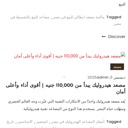
للبيع.
Tagged
ماكينة مصعد ايطالي للبيع في مصر
,
مصاعد للبيع بالتقسيط في
مصر
Discover
مصعد
ديسمبر 5, 2025
admin
مصعد هيدروليك يبدأ من 110,000 جنيه | أقوى أداء وأعلى
أمان
يُعد مصعد هيدروليك واحدًا من الابتكارات التقنية التي غيّرت وجه العالم الحضري
وسهّلت حياة البشر. يستخدم هذا النوع من المصاعد تقنية هيدروليكية
Tagged
أسعار المصاعد الهيدروليك في مصر
,
اصنصير
,
الاسانسير
,
تاريخ