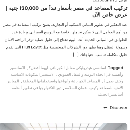
أبريل 7, 2025
admin
تركيب المصاعد في مصر بأسعار تبدأ من 120,000 جنيه |
عرض خاص الآن
عند التفكير في تطوير المباني السكنية أو التجارية، يصبح تركيب المصاعد في مصر
من أهم العوامل التي لا يمكن تجاهلها، خاصة مع التوسع العمراني وزيادة عدد
الطوابق في المباني الحديثة أنت اليوم تحتاج إلى حلول عملية توفر الراحة، الأمان،
وسهولة التنقل، وهنا يظهر دور الشركات المتخصصة مثل HiLift Egypt التي تقدم
حلول متكاملة تناسب احتياجاتك […]
Tagged
اسانسي هيدروليكي مقابل الكهربائي: ايهما أفضل؟
,
الاسانسير
وأهميته في الحياة اليومية والتنقل العمودي
,
الاسنصير المكونات الاساسية
وكيف يعمل؟
,
المصاعد الكهربائية وأنواعها واستخداماتها المختلفة
,
المعايير
الأمنية للمصاعد وكيفية ضمان السلامة
,
دور التكنولوجيا في تطوير أنظمة
أسانسير الحديثة
Discover