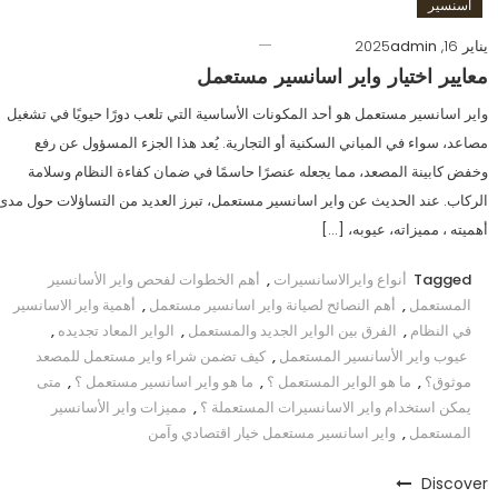
اسنسير
يناير 16, 2025
admin
معايير اختيار واير اسانسير مستعمل
واير اسانسير مستعمل هو أحد المكونات الأساسية التي تلعب دورًا حيويًا في تشغيل
مصاعد، سواء في المباني السكنية أو التجارية. يُعد هذا الجزء المسؤول عن رفع
وخفض كابينة المصعد، مما يجعله عنصرًا حاسمًا في ضمان كفاءة النظام وسلامة
الركاب. عند الحديث عن واير اسانسير مستعمل، تبرز العديد من التساؤلات حول مدى
أهميته ، مميزاته، عيوبه، […]
Tagged
أنواع وايرالاسانسيرات
,
أهم الخطوات لفحص واير الأسانسير
المستعمل
,
أهم النصائح لصيانة واير اسانسير مستعمل
,
أهمية واير الاسانسير
في النظام
,
الفرق بين الواير الجديد والمستعمل
,
الواير المعاد تجديده
,
عيوب واير الأسانسير المستعمل
,
كيف تضمن شراء واير مستعمل للمصعد
موثوق؟
,
ما هو الواير المستعمل ؟
,
ما هو واير اسانسير مستعمل ؟
,
متى
يمكن استخدام واير الاسانسيرات المستعملة ؟
,
مميزات واير الأسانسير
المستعمل
,
واير اسانسير مستعمل خيار اقتصادي وآمن
Discover