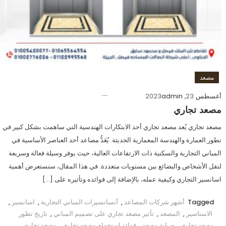
مصعد
أغسطس 23, 2023
admin
مصعد تجاري
مصعد تجاري يُعد مصعد تجاري أحد الابتكارات الهندسية التي ساهمت بشكل كبير في
تطور العمارة والهندسة المعمارية الحديثة. يُعَدُّ مصاعد أحد العناصر الأساسية في
المباني التجارية والسكنية ذات الارتفاعات العالية، حيث يوفر وسيلة فعالة وسريعة
لنقل الأشخاص والبضائع بين مستويات متعددة. في هذا المقال، سنستعرض أهمية
اسانسير التجاري وكيفية عمله، بالإضافة إلى فوائده وتأثيره على […]
Tagged
أشهر شركات المصاعد
,
أنسانسيرات المباني التجارية
,
اسانسير
,
الاسناسير
,
المصعد
,
تأثير مصعد تجاري على تصميم المباني
,
تاريخ تطور
مصعد تجاري
,
صيانة مصعد
,
فوائد استخدام مصعد تجاري
,
مصعد تجاري
,