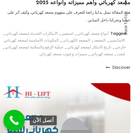
مصعد كهربائي وأهم مميزاته وأنواعه 2025
هذه المقالة تمثل بدايةً رائعة للتعرف على مفهوم مصعد كهربائي، وكيف أثر على
Back To Top
حياتنا وتحركنا داخل المباني.
Tagged
أنواع مصعد كهربائي
,
اصنصير
,
الابتكارات الحديثة لمصعد كهربائي
,
الاسانسير
,
المصعد
,
المصعد الكهربائى
,
المكونات الأساسية لمصعد كهربائي
خارجي
,
تاريخ الابتكار لمصعد كهربائي
,
عملية الرفع والسلامة لمصعد كهربائي
,
ليفت
,
مصعد كهربائي
,
مميزات وعيوب مصعد كهربائي
Discover
أتصل الأن