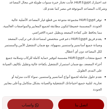
عند اختيارك HiLift Egypt، فأنت تختار خبرة سنوات طويلة في مجال المصاعد
وشركات المصاعد الموثوقة في مصر كما نقدم لك:
توفر HiLift Egypt مجموعة متنوعة من قطع غيار المصاعد الأصلية عالية
الجودة، المصممة خصيصًا لتكون مطابقة لجميع المعايير والمواصفات العالمية،
مما يحافظ على كفاءة المصعد ويطيل عمره الافتراضي.
يقدم فريق HiLift Egypt دعم فني متخصص لمساعدتك في تركيب المصعد
وصيانة جميع أسانسير واسنسير بسهولة، مع ضمان التشغيل الآمن والمستمر
لكل المصاعد دون أي أعطال.
جميع منتجات HiLift Egypt مصممة لتوفير حماية كاملة للركاب وسلامة جميع
أجزاء المصعد، مع ضمان استمرار التشغيل بكفاءة عالية وتقليل تكاليف الصيانة
على المدى الطويل.
نقدم حلول شاملة لجميع أنواع أسانسير واسنسير، سواء كانت منزلية أو
تجارية، لتلبية جميع احتياجاتك التشغيلية والصيانة بشكل متكامل وبأعلى معايير
الجودة.
اتصل بنا
واتساب