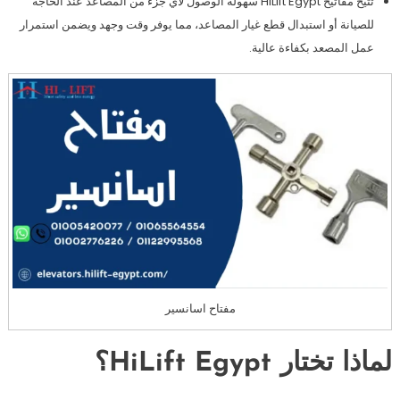
تتيح مفاتيح HiLift Egypt سهولة الوصول لأي جزء من المصاعد عند الحاجة
للصيانة أو استبدال قطع غيار المصاعد، مما يوفر وقت وجهد ويضمن استمرار
عمل المصعد بكفاءة عالية.
مفتاح اسانسير
لماذا تختار HiLift Egypt؟