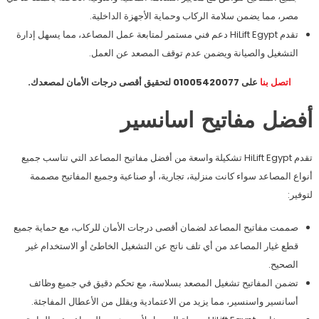
مصر، مما يضمن سلامة الركاب وحماية الأجهزة الداخلية.
تقدم HiLift Egypt دعم فني مستمر لمتابعة عمل المصاعد، مما يسهل إدارة
التشغيل والصيانة ويضمن عدم توقف المصعد عن العمل.
اتصل بنا
على 01005420077 لتحقيق أقصى درجات الأمان لمصعدك.
أفضل مفاتيح اسانسير
تقدم HiLift Egypt تشكيلة واسعة من أفضل مفاتيح المصاعد التي تناسب جميع
أنواع المصاعد سواء كانت منزلية، تجارية، أو صناعية وجميع المفاتيح مصممة
لتوفير:
صممت مفاتيح المصاعد لضمان أقصى درجات الأمان للركاب، مع حماية جميع
قطع غيار المصاعد من أي تلف ناتج عن التشغيل الخاطئ أو الاستخدام غير
الصحيح.
تضمن المفاتيح تشغيل المصعد بسلاسة، مع تحكم دقيق في جميع وظائف
أسانسير واسنسير، مما يزيد من الاعتمادية ويقلل من الأعطال المفاجئة.