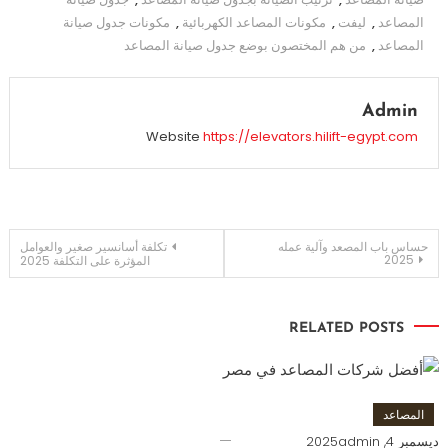
المصاعد
,
ليفت
,
مكونات المصاعد الكهربائية
,
مكونات جدول صيانة
المصاعد
,
من هم المختصون بوضع جدول صيانة المصاعد
Admin
Website
https://elevators.hilift-egypt.com
تصفّح
حساس باب المصعد وآلية عمله
تكلفة أسانسير صغير والعوامل
2025
المؤثرة على التكلفة 2025
المقالات
RELATED POSTS
المصاعد
ديسمبر 4, 2025
admin