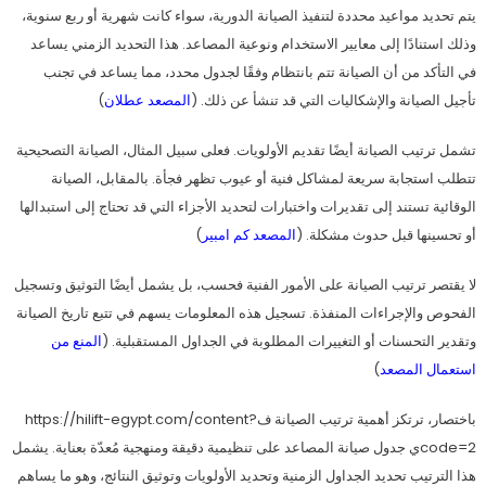
يتم تحديد مواعيد محددة لتنفيذ الصيانة الدورية، سواء كانت شهرية أو ربع سنوية،
وذلك استنادًا إلى معايير الاستخدام ونوعية المصاعد. هذا التحديد الزمني يساعد
في التأكد من أن الصيانة تتم بانتظام وفقًا لجدول محدد، مما يساعد في تجنب
تأجيل الصيانة والإشكاليات التي قد تنشأ عن ذلك. (
المصعد عطلان
)
تشمل ترتيب الصيانة أيضًا تقديم الأولويات. فعلى سبيل المثال، الصيانة التصحيحية
تتطلب استجابة سريعة لمشاكل فنية أو عيوب تظهر فجأة. بالمقابل، الصيانة
الوقائية تستند إلى تقديرات واختبارات لتحديد الأجزاء التي قد تحتاج إلى استبدالها
أو تحسينها قبل حدوث مشكلة. (
المصعد كم امبير
)
لا يقتصر ترتيب الصيانة على الأمور الفنية فحسب، بل يشمل أيضًا التوثيق وتسجيل
الفحوص والإجراءات المنفذة. تسجيل هذه المعلومات يسهم في تتبع تاريخ الصيانة
وتقدير التحسنات أو التغييرات المطلوبة في الجداول المستقبلية. (
المنع من
استعمال المصعد
)
باختصار، ترتكز أهمية ترتيب الصيانة فhttps://hilift-egypt.com/content?
code=2ي جدول صيانة المصاعد على تنظيمية دقيقة ومنهجية مُعدّة بعناية. يشمل
هذا الترتيب تحديد الجداول الزمنية وتحديد الأولويات وتوثيق النتائج، وهو ما يساهم