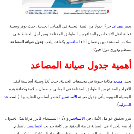
تعتبر
مصاعد
جزءًا حيويًا من البنية التحتية في المباني الحديثة، حيث توفر وسيلة
فعالة لنقل الأشخاص والبضائع بين الطوابق المختلفة. ومن أجل الحفاظ على
سلامة المستخدمين وضمان أداء
اسانسير
بكفاءة، يلعب
جدول صيانة المصاعد
منتظم ودوري دورًا حيويًا.
أهمية جدول صيانة المصاعد
تحتل
مصعد
مكانة حيوية في مجتمعاتنا الحديثة، حيث تُعَدّ وسيلة أساسية لنقل
الأفراد والبضائع بين الطوابق المختلفة في المباني. ولضمان سلامة وكفاءة هذه
الوسيلة الحيوية، يأتي جدول صيانة
الأسانسير
كعنصر أساسي للعناية بها. (
المصاعد
المنزلية
)
يبرز تحقيق عوامل الأمان في
الاسناسير
والأداء المستدام كأبرز مزايا هذا الجدول،
إذ يتيح للخبراء في الصيانة فرصة للتحقق من كافة جوانب
الاسانسير
بانتظام.
يتضمن جدول الصيانة الدوري فحوصًا منتظمة للأجزاء الميكانيكية والكهربائية