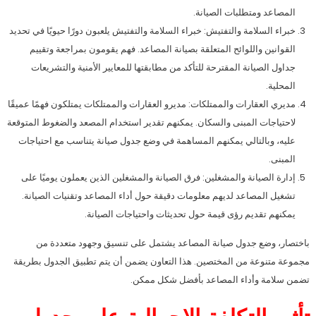
المصاعد ومتطلبات الصيانة.
خبراء السلامة والتفتيش: خبراء السلامة والتفتيش يلعبون دورًا حيويًا في تحديد
القوانين واللوائح المتعلقة بصيانة المصاعد. فهم يقومون بمراجعة وتقييم
جداول الصيانة المقترحة للتأكد من مطابقتها للمعايير الأمنية والتشريعات
المحلية.
مديري العقارات والممتلكات: مديرو العقارات والممتلكات يمتلكون فهمًا عميقًا
لاحتياجات المبنى والسكان. يمكنهم تقدير استخدام المصعد والضغوط المتوقعة
عليه، وبالتالي يمكنهم المساهمة في وضع جدول صيانة يتناسب مع احتياجات
المبنى.
إدارة الصيانة والمشغلين: فرق الصيانة والمشغلين الذين يعملون يوميًا على
تشغيل المصاعد لديهم معلومات دقيقة حول أداء المصاعد وتقنيات الصيانة.
يمكنهم تقديم رؤى قيمة حول تحديثات واحتياجات الصيانة.
باختصار، وضع جدول صيانة المصاعد يشتمل على تنسيق وجهود متعددة من
مجموعة متنوعة من المختصين. هذا التعاون يضمن أن يتم تطبيق الجدول بطريقة
تضمن سلامة وأداء المصاعد بأفضل شكل ممكن.