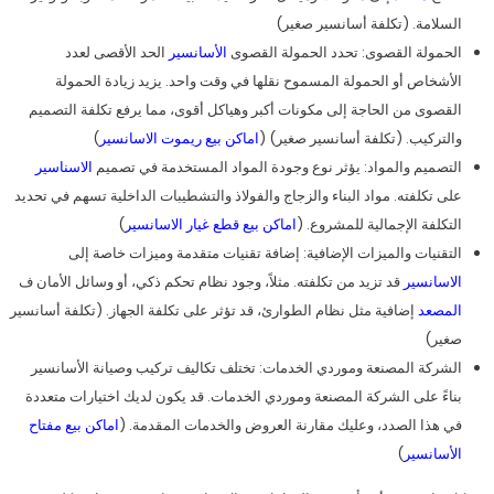
السلامة. (تكلفة أسانسير صغير)
الحمولة القصوى: تحدد الحمولة القصوى
الأسانسير
الحد الأقصى لعدد
الأشخاص أو الحمولة المسموح نقلها في وقت واحد. يزيد زيادة الحمولة
القصوى من الحاجة إلى مكونات أكبر وهياكل أقوى، مما يرفع تكلفة التصميم
والتركيب. (تكلفة أسانسير صغير) (
اماكن بيع ريموت الاسانسير
)
التصميم والمواد: يؤثر نوع وجودة المواد المستخدمة في تصميم
الاسناسير
على تكلفته. مواد البناء والزجاج والفولاذ والتشطيبات الداخلية تسهم في تحديد
التكلفة الإجمالية للمشروع. (
اماكن بيع قطع غيار الاسانسير
)
التقنيات والميزات الإضافية: إضافة تقنيات متقدمة وميزات خاصة إلى
الاسانسير
قد تزيد من تكلفته. مثلاً، وجود نظام تحكم ذكي، أو وسائل الأمان ف
المصعد
إضافية مثل نظام الطوارئ، قد تؤثر على تكلفة الجهاز. (تكلفة أسانسير
صغير)
الشركة المصنعة وموردي الخدمات: تختلف تكاليف تركيب وصيانة الأسانسير
بناءً على الشركة المصنعة وموردي الخدمات. قد يكون لديك اختيارات متعددة
في هذا الصدد، وعليك مقارنة العروض والخدمات المقدمة. (
اماكن بيع مفتاح
الأسانسير
)