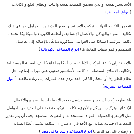
الأسانسير نفسه، والذي يتضمن المصعد نفسه والباب، ونظام الدفع والكابلات.
(
انواع المصاعد
)
تتضمن التكلفة النهائية لتركيب الأسانسير صغير العديد من العوامل، بما في ذلك
تكاليف المواد والهياكل، والأعمال الإنشائية، وأنظمة الكهرباء والميكانيكا. تختلف
تكلفة التركيب اعتمادًا على العوامل المذكورة سابقًا، بالإضافة إلى تفاصيل
التصميم والمواصفات المختارة. (
انواع المصاعد الكهربائية
)
بالإضافة إلى تكلفة التركيب الأولية، يجب أيضًا مراعاة تكاليف الصيانة المستقبلية
وتكاليف الإصلاح المحتملة. إذا كانت الأسانسير تحتوي على ميزات إضافية مثل
نظام الطوارئ أو التحكم الذكي، فقد تؤدي هذه الميزات إلى زيادة تكلفته. (
انواع
المصاعد المنزلية
)
باختصار، تركيب أسانسير صغير يشمل تحديد الاحتياجات والتصميم والأعمال
الإنشائية وتركيب الهياكل والأجهزة. تكلفة التركيب تعتمد على العديد من العوامل
مثل الارتفاع، الحمولة، المواد المستخدمة، والتقنيات المدمجة. يجب أن يتم تقدير
النفقات الإجمالية بعناية، مع الأخذ في الاعتبار أن التكلفة تشمل أيضًا الصيانة
والإصلاح على مر الزمن.(
انواع المصاعد واسعرها في مصر
)